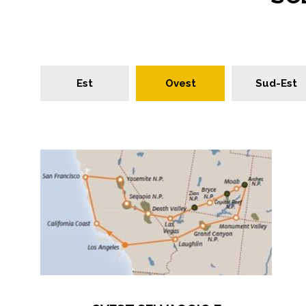
Est
Ovest
Sud-Est