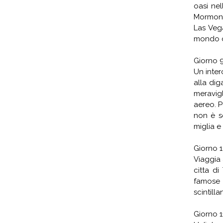
oasi nel
Mormoni
Las Veg
mondo co
Giorno 9
Un inter
alla di
meravig
aereo. P
non è s
miglia e
Giorno 1
Viaggia 
citta d
famose 
scintilla
Giorno 1