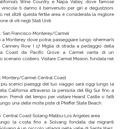
alifornia’s Wine Country e Napa Valley, dove famose
vinicole ti danno il benvenuto per giri e degustzioni.
to nel 1828 questa fertile area è considerata la migliore
one di viti negli Stati Uniti.
4: San Francisco-Monterey/Carmel
u a Monterey dove potrai passeggiare lungo isherman’s
 Cannery Row. I 17 Miglia di strada a pedaggio della
ula Coast da Pacific Grove a Carmel vanta di un
o scenario costiero. Visitare Carmel Mission, fondata nel
5: Montery/Carmel-Central Coast
più scenici paesggi del tuo viaggio sarà oggi lungo la
lla California attraverso la penisola del Big Sur fino a
on. Prendi del tempo per visitare Hearst Castle o fatti
lungo una delle molte piste di Pfeiffer State Beach.
6: Central Coast-Solang-Malibu-Los Angeles area
ungo la costa fino a Solvang fondata dai migranti
Solvang è un piccolo villaggi nella valle di Santa Ynez