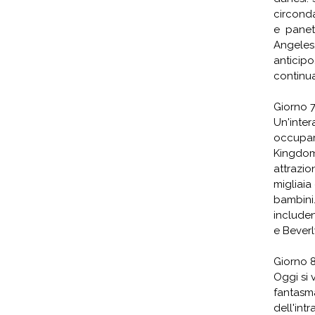
circond
e panet
Angeles.
anticipo
continua
Giorno 7
Un'inte
occupar
Kingdom
attrazio
migliaia 
bambin
include
e Beverly
Giorno 8
Oggi si 
fantasm
dell'int