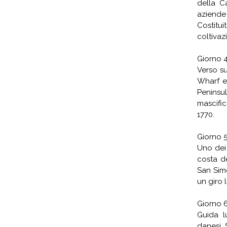
della C
aziende 
Costitui
coltivazi
Giorno 
Verso s
Wharf e
Penins
mascific
1770.
Giorno 
Uno dei 
costa de
San Sime
un giro 
Giorno 
Guida l
danesi. 