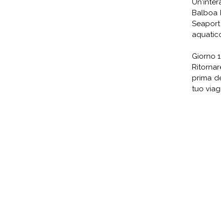
Un'inter
Balboa 
Seaport
aquatico
Giorno 1
Ritorna
prima de
tuo viag