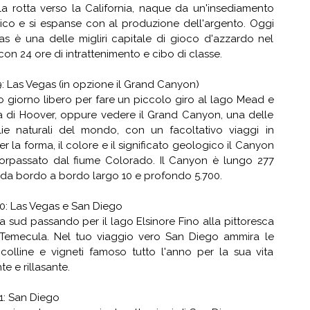
la rotta verso la California, naque da un'insediamento
co e si espanse con al produzione dell'argento. Oggi
as è una delle migliri capitale di gioco d'azzardo nel
n 24 ore di intrattenimento e cibo di classe.
: Las Vegas (in opzione il Grand Canyon)
o giorno libero per fare un piccolo giro al lago Mead e
ga di Hoover, oppure vedere il Grand Canyon, una delle
lie naturali del mondo, con un facoltativo viaggi in
er la forma, il colore e il significato geologico il Canyon
orpassato dal fiume Colorado. Il Canyon è lungo 277
 da bordo a bordo largo 10 e profondo 5.700.
0: Las Vegas e San Diego
a sud passando per il lago Elsinore Fino alla pittoresca
i Temecula. Nel tuo viaggio vero San Diego ammira le
colline e vigneti famoso tutto l'anno per la sua vita
nte e rillasante.
1: San Diego