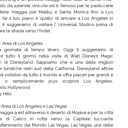
ato da aziende vinicole ed è famoso per le pasticcerie
terie. Viaggia per Malibu e Santa Monica fino a Los
 Se il tuo piano è quello di arrivare a Los Angeles in
, ti suggeriamo di visitare l' Universal Studios prima di
re la strada verso l'hotel.
: Area di Los Angeles
ra giornata di tempo libero. Oggi ti suggeriamo di
e tutto il giorno nella visita di Walt Disney’s Magic
 di Disneyland. Sappiamo chè è una delle migliori
ni turistiche deln sud della California. Disneyland attrae
di visitatori da tutto il mondo e offre piaceri per grandi e
i. o semplicemente puoi scoprire Los Angeles,
ndo Hollywood
 Hills.
:Area di Los Angeles e Las Vegas
viaggia a est attraverso il deserto di Mojave e per la città
a di Calico in rotta verso la Capitale lucciante
rattenimento del Mondo Las Vegas. Las Vegas, una delle