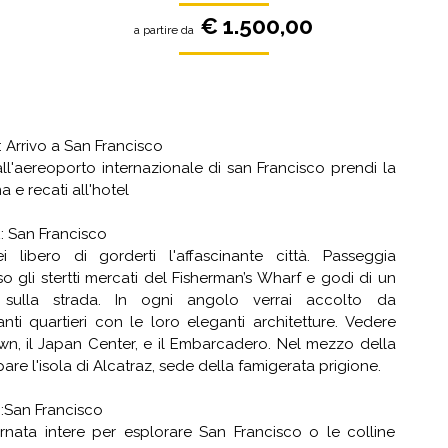
€ 1.500,00
a partire da
: Arrivo a San Francisco
 all'aereoporto internazionale di san Francisco prendi la
 e recati all'hotel
: San Francisco
i libero di gorderti l'affascinante città. Passeggia
so gli stertti mercati del Fisherman’s Wharf e godi di un
 sulla strada. In ogni angolo verrai accolto da
anti quartieri con le loro eleganti architetture. Vedere
wn, il Japan Center, e il Embarcadero. Nel mezzo della
are l'isola di Alcatraz, sede della famigerata prigione.
:San Francisco
rnata intere per esplorare San Francisco o le colline