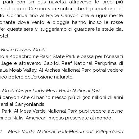
ori parti con un bus navetta attraverso le aree più
 del parco. Ci sono vari sentieri che ti permettono di
rlo. Continua fino al Bryce Canyon che è ugualmente
ionante dove vento e pioggia hanno inciso le rosse
Per questa sera vi suggeriamo di guardare le stelle dal
otel.
4:Bruce Canyon-Moab
no a Kodachrome Basin State Park e passa per l'Anasazi
illage e attraverso Capitol Reef National Parkprima di
 alla Moab Valley. Al Arches National Park potrai vedere
stico potere dell'erosione naturale.
5: Moab-Canyonlands-Mesa Verde National Park
i canyon che ci hanno messo più di 300 milioni di anni
marsi al Canyonlands
l Park. Al Mesa Verde National Park puoi vedere alcune
ni dei Nativi Americani meglio preservate al mondo.
6: Mesa Verde National Park-Monument Valley-Grand