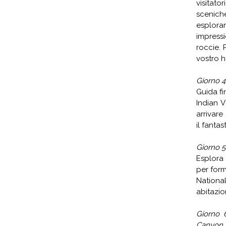
visitat
sceniche
esplora
impress
roccie. 
vostro h
Giorno 
Guida fi
Indian V
arrivare
il fanta
Giorno 
Esplora 
per for
Nationa
abitazio
Giorno 
Canyon