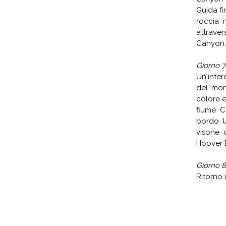
Guida fi
roccia 
attraver
Canyon.
Giorno 
Un'inte
del mond
colore e
fiume C
bordo l
visone 
Hoover 
Giorno 8
Ritorno 