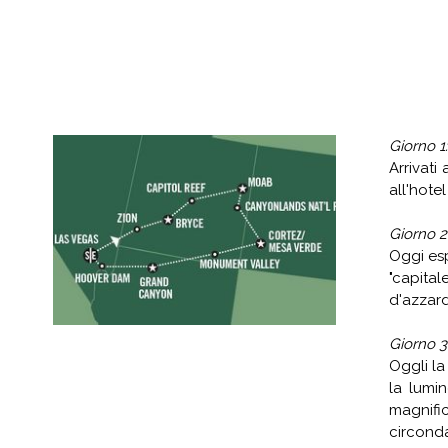
Giorno 1
Arrivati
all'hotel
Giorno 2
Oggi esp
"capital
d'azzar
Giorno 3
Oggli la
la lumi
magnific
circond