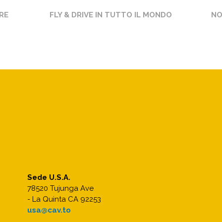
RE
FLY & DRIVE IN TUTTO IL MONDO
NO
Sede U.S.A.
78520 Tujunga Ave
- La Quinta CA 92253
usa@cav.to