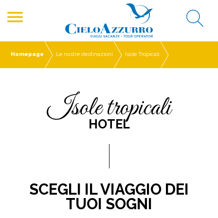
menu
Homepage
Le nostre destinazioni
Isole Tropicali
isole tropicali
HOTEL
SCEGLI IL VIAGGIO DEI
TUOI SOGNI