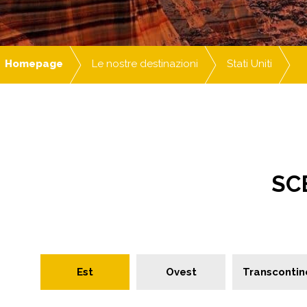
Homepage
Le nostre destinazioni
Stati Uniti
SCE
Est
Ovest
Transcontin