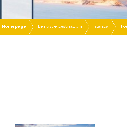
Homepage
Le nostre destinazioni
Islanda
To