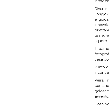
interessa
Diverti
Langjöku
e gioca 
innevata
diretta
tè nel n
liquore 
Il para
fotograf
casa dop
Punto d'
incontra
Verrai 
conclud
gelosa
avventur
Cosa po