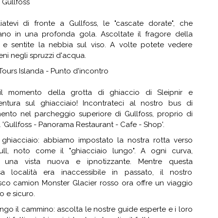
 Gullfoss
liatevi di fronte a Gullfoss, le "cascate dorate", che
tano in una profonda gola. Ascoltate il fragore della
 e sentite la nebbia sul viso. A volte potete vedere
ni negli spruzzi d'acqua.
 Tours Islanda - Punto d'incontro
l momento della grotta di ghiaccio di Sleipnir e
ventura sul ghiacciaio! Incontrateci al nostro bus di
mento nel parcheggio superiore di Gullfoss, proprio di
l 'Gullfoss - Panorama Restaurant - Cafe - Shop'.
l ghiacciaio: abbiamo impostato la nostra rotta verso
ull, noto come il "ghiacciaio lungo". A ogni curva,
 una vista nuova e ipnotizzante. Mentre questa
a località era inaccessibile in passato, il nostro
sco camion Monster Glacier rosso ora offre un viaggio
o e sicuro.
ungo il cammino: ascolta le nostre guide esperte e i loro