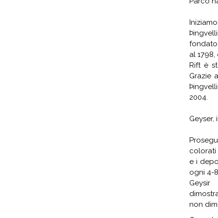
Parco na
Iniziam
Þingvell
fondato 
al 1798,
Rift è s
Grazie a
Þingvell
2004.
Geyser, 
Prosegu
colorati
e i depos
ogni 4-8
Geysir 
dimostr
non dime