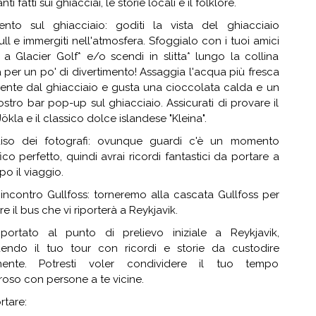
nti fatti sui ghiacciai, le storie locali e il folklore.
mento sul ghiacciaio: goditi la vista del ghiacciaio
ll e immergiti nell'atmosfera. Sfoggialo con i tuoi amici
a Glacier Golf* e/o scendi in slitta* lungo la collina
 per un po' di divertimento! Assaggia l'acqua più fresca
mente dal ghiacciaio e gusta una cioccolata calda e un
ostro bar pop-up sul ghiacciaio. Assicurati di provare il
Jökla e il classico dolce islandese "Kleina".
diso dei fotografi: ovunque guardi c'è un momento
ico perfetto, quindi avrai ricordi fantastici da portare a
o il viaggio.
incontro Gullfoss: torneremo alla cascata Gullfoss per
re il bus che vi riporterà a Reykjavik.
riportato al punto di prelievo iniziale a Reykjavik,
endo il tuo tour con ricordi e storie da custodire
mente. Potresti voler condividere il tuo tempo
oso con persone a te vicine.
rtare: