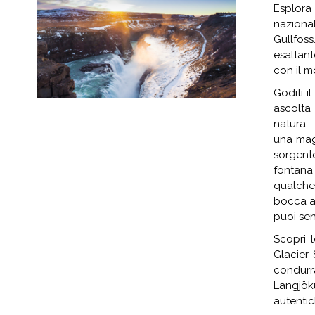
Esplora
nazional
Gullfoss
esaltan
con il m
Goditi i
ascolta 
natura 
una magn
sorgent
fontana 
qualche 
bocca ap
puoi sen
Scopri 
Glacier 
condurr
Langjökul
autentic