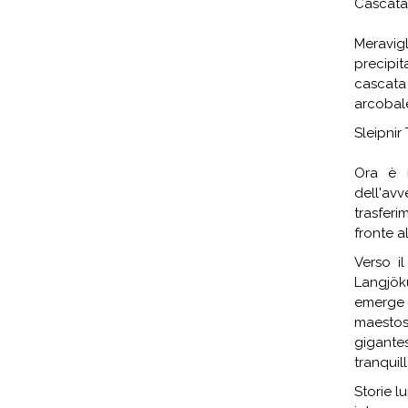
Cascata
Meravig
precipi
cascata
arcobale
Sleipnir
Ora è i
dell'av
trasferi
fronte a
Verso i
Langjök
emerge
maestos
gigante
tranquill
Storie l