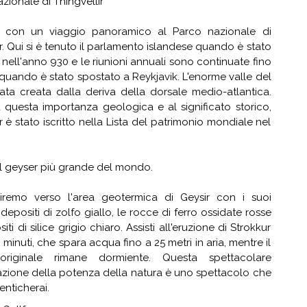
zionale di Thingvellir
o con un viaggio panoramico al Parco nazionale di
ir. Qui si è tenuto il parlamento islandese quando è stato
nell'anno 930 e le riunioni annuali sono continuate fino
 quando è stato spostato a Reykjavik. L'enorme valle del
tata creata dalla deriva della dorsale medio-atlantica.
 questa importanza geologica e al significato storico,
ir è stato iscritto nella Lista del patrimonio mondiale nel
il geyser più grande del mondo.
iremo verso l'area geotermica di Geysir con i suoi
 depositi di zolfo giallo, le rocce di ferro ossidate rosse
iti di silice grigio chiaro. Assisti all'eruzione di Strokkur
 minuti, che spara acqua fino a 25 metri in aria, mentre il
originale rimane dormiente. Questa spettacolare
azione della potenza della natura è uno spettacolo che
nticherai.