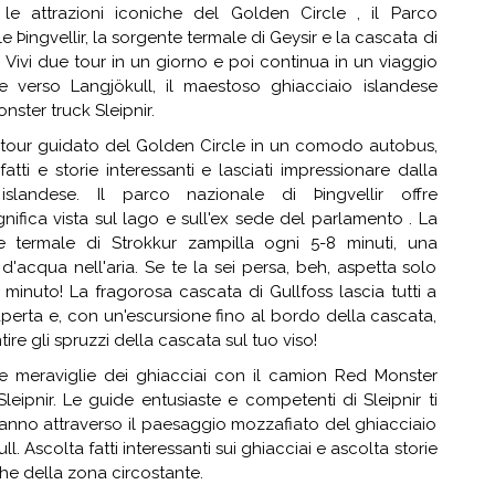
 le attrazioni iconiche del Golden Circle , il Parco
e Þingvellir, la sorgente termale di Geysir e la cascata di
. Vivi due tour in un giorno e poi continua in un viaggio
te verso Langjökull, il maestoso ghiacciaio islandese
onster truck Sleipnir.
l ​​tour guidato del Golden Circle in un comodo autobus,
fatti e storie interessanti e lasciati impressionare dalla
islandese. Il parco nazionale di Þingvellir offre
ifica vista sul lago e sull'ex sede del parlamento . La
e termale di Strokkur zampilla ogni 5-8 minuti, una
d'acqua nell'aria. Se te la sei persa, beh, aspetta solo
minuto! La fragorosa cascata di Gullfoss lascia tutti a
erta e, con un'escursione fino al bordo della cascata,
tire gli spruzzi della cascata sul tuo viso!
le meraviglie dei ghiacciai con il camion Red Monster
Sleipnir. Le guide entusiaste e competenti di Sleipnir ti
anno attraverso il paesaggio mozzafiato del ghiacciaio
l. Ascolta fatti interessanti sui ghiacciai e ascolta storie
he della zona circostante.