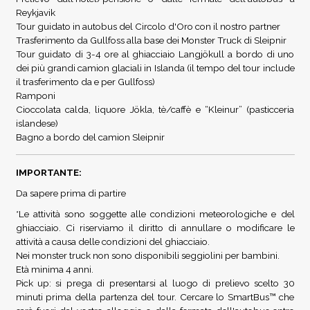
Reykjavik
Tour guidato in autobus del Circolo d'Oro con il nostro partner
Trasferimento da Gullfoss alla base dei Monster Truck di Sleipnir
Tour guidato di 3-4 ore al ghiacciaio Langjökull a bordo di uno
dei più grandi camion glaciali in Islanda (il tempo del tour include
il trasferimento da e per Gullfoss)
Ramponi
Cioccolata calda, liquore Jökla, tè/caffè e “Kleinur” (pasticceria
islandese)
Bagno a bordo del camion Sleipnir
IMPORTANTE:
Da sapere prima di partire
*Le attività sono soggette alle condizioni meteorologiche e del
ghiacciaio. Ci riserviamo il diritto di annullare o modificare le
attività a causa delle condizioni del ghiacciaio.
Nei monster truck non sono disponibili seggiolini per bambini.
Età minima 4 anni.
Pick up: si prega di presentarsi al luogo di prelievo scelto 30
minuti prima della partenza del tour. Cercare lo SmartBus™ che