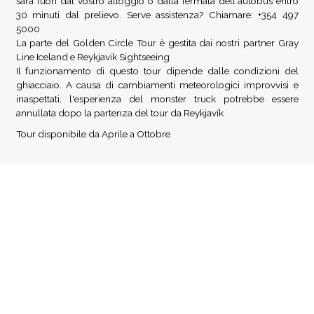
sarà fuori dal vostro alloggio o dalla fermata dell'autobus entro
30 minuti dal prelievo. Serve assistenza? Chiamare: +354 497
5000
La parte del Golden Circle Tour è gestita dai nostri partner Gray
Line Iceland e Reykjavik Sightseeing
Il funzionamento di questo tour dipende dalle condizioni del
ghiacciaio. A causa di cambiamenti meteorologici improvvisi e
inaspettati, l'esperienza del monster truck potrebbe essere
annullata dopo la partenza del tour da Reykjavík
Tour disponibile da Aprile a Ottobre