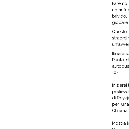
Faremo 
un rinfr
brivido
giocare 
Questo 
straord
un'avven
Itinerari
Punto di
autobus 
10)
Iniziera
prelievo
di Reykj
per una
Chiama:
Mostra 