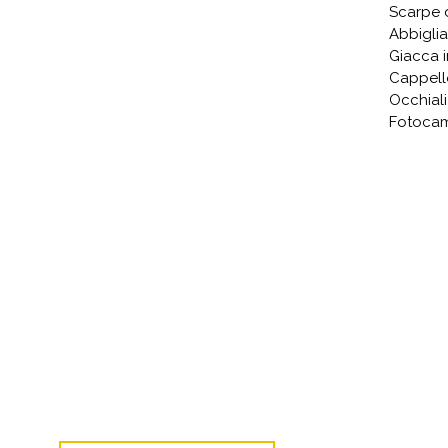
Scarpe d
Abbigli
Giacca 
Cappello
Occhiali
Fotoca