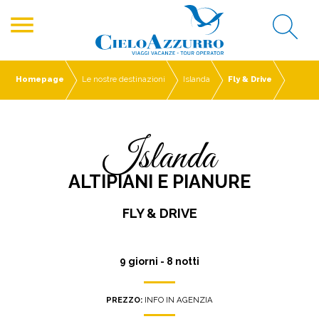
menu
Homepage
Le nostre destinazioni
Islanda
Fly & Drive
Islanda
ALTIPIANI E PIANURE
FLY & DRIVE
9 giorni - 8 notti
PREZZO:
INFO IN AGENZIA