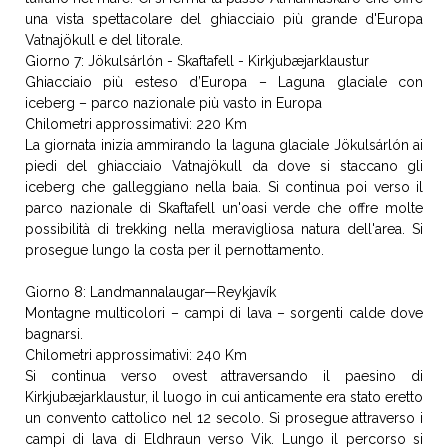
una vista spettacolare del ghiacciaio più grande d'Europa
Vatnajökull e del litorale.
Giorno 7: Jökulsárlón - Skaftafell - Kirkjubæjarklaustur
Ghiacciaio più esteso d’Europa – Laguna glaciale con
iceberg – parco nazionale più vasto in Europa
Chilometri approssimativi: 220 Km
La giornata inizia ammirando la laguna glaciale Jökulsárlón ai
piedi del ghiacciaio Vatnajökull da dove si staccano gli
iceberg che galleggiano nella baia. Si continua poi verso il
parco nazionale di Skaftafell un'oasi verde che offre molte
possibilità di trekking nella meravigliosa natura dell'area. Si
prosegue lungo la costa per il pernottamento.
Giorno 8: Landmannalaugar—Reykjavík
Montagne multicolori – campi di lava – sorgenti calde dove
bagnarsi.
Chilometri approssimativi: 240 Km
Si continua verso ovest attraversando il paesino di
Kirkjubæjarklaustur, il luogo in cui anticamente era stato eretto
un convento cattolico nel 12 secolo. Si prosegue attraverso i
campi di lava di Eldhraun verso Vik. Lungo il percorso si