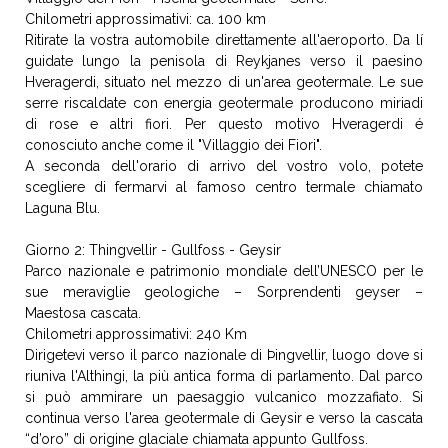
Chilometri approssimativi: ca. 100 km
Ritirate la vostra automobile direttamente all'aeroporto. Da lí
guidate lungo la penisola di Reykjanes verso il paesino
Hveragerdi, situato nel mezzo di un'area geotermale. Le sue
serre riscaldate con energia geotermale producono miriadi
di rose e altri fiori. Per questo motivo Hveragerdi é
conosciuto anche come il "Villaggio dei Fiori".
A seconda dell'orario di arrivo del vostro volo, potete
scegliere di fermarvi al famoso centro termale chiamato
Laguna Blu.
Giorno 2: Thingvellir - Gullfoss - Geysir
Parco nazionale e patrimonio mondiale dell’UNESCO per le
sue meraviglie geologiche – Sorprendenti geyser –
Maestosa cascata.
Chilometri approssimativi: 240 Km
Dirigetevi verso il parco nazionale di Þingvellir, luogo dove si
riuniva l'Althingi, la più antica forma di parlamento. Dal parco
si può ammirare un paesaggio vulcanico mozzafiato. Si
continua verso l'area geotermale di Geysir e verso la cascata
“d’oro” di origine glaciale chiamata appunto Gullfoss.