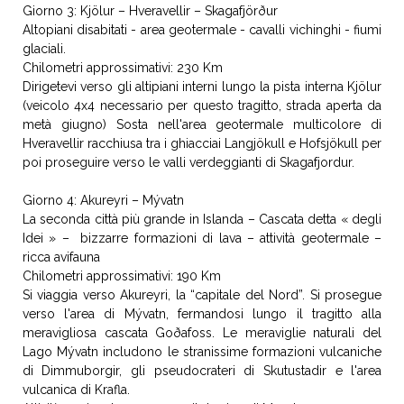
Giorno 3: Kjölur – Hveravellir – Skagafjörður
Altopiani disabitati - area geotermale - cavalli vichinghi - fiumi
glaciali.
Chilometri approssimativi: 230 Km
Dirigetevi verso gli altipiani interni lungo la pista interna Kjölur
(veicolo 4x4 necessario per questo tragitto, strada aperta da
metà giugno) Sosta nell'area geotermale multicolore di
Hveravellir racchiusa tra i ghiacciai Langjökull e Hofsjökull per
poi proseguire verso le valli verdeggianti di Skagafjordur.
Giorno 4: Akureyri – Mývatn
La seconda città più grande in Islanda – Cascata detta « degli
Idei » – bizzarre formazioni di lava – attività geotermale –
ricca avifauna
Chilometri approssimativi: 190 Km
Si viaggia verso Akureyri, la “capitale del Nord”. Si prosegue
verso l'area di Mývatn, fermandosi lungo il tragitto alla
meravigliosa cascata Goðafoss. Le meraviglie naturali del
Lago Mývatn includono le stranissime formazioni vulcaniche
di Dimmuborgir, gli pseudocrateri di Skutustadir e l'area
vulcanica di Krafla.