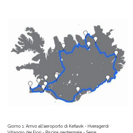
Giorno 1: Arrivo all'aeroporto di Keflavik - Hveragerdi
Villaggio dei Fiori - Piscina geotermale - Serre.