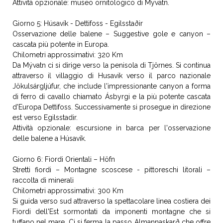
Attività opzionale: museo ornitologico di Myvatn.
Giorno 5: Húsavík - Dettifoss - Egilsstaðir
Osservazione delle balene – Suggestive gole e canyon –
cascata più potente in Europa.
Chilometri approssimativi: 320 Km
Da Mývatn ci si dirige verso la penisola di Tjörnes. Si continua
attraverso il villaggio di Husavik verso il parco nazionale
Jökulsárgljúfur, che include l'impressionante canyon a forma
di ferro di cavallo chiamato Ásbyrgi e la più potente cascata
d'Europa Dettifoss. Successivamente si prosegue in direzione
est verso Egilsstadir.
Attività opzionale: escursione in barca per l'osservazione
delle balene a Húsavík.
Giorno 6: Fiordi Orientali – Höfn
Stretti fiordi – Montagne scoscese - pittoreschi litorali –
raccolta di minerali
Chilometri approssimativi: 300 Km
Si guida verso sud attraverso la spettacolare linea costiera dei
Fiordi dell'Est sormontati da imponenti montagne che si
tuffano nel mare. Ci si ferma la passo Almannaskarð che offre