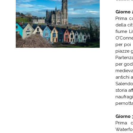
Giorno 
Prima c
della ci
fiume Li
O’Connel
per poi
piazze 
Partenza
per gode
medieva
antichi 
Salendo 
storia a
naufra
pernotta
Giorno 
Prima c
Waterfor