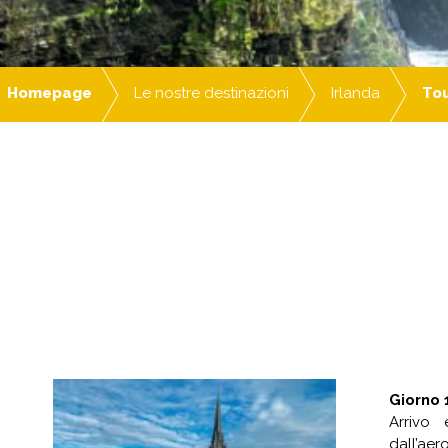
Homepage
Le nostre destinazioni
Irlanda
Tou
Giorno 1
Arrivo 
dall’aer