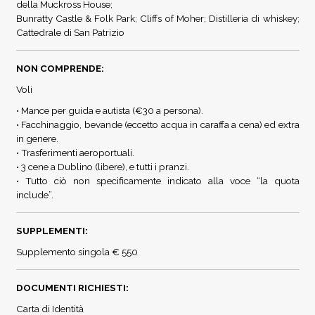
della Muckross House;
Bunratty Castle & Folk Park; Cliffs of Moher; Distilleria di whiskey;
Cattedrale di San Patrizio
NON COMPRENDE:
Voli
• Mance per guida e autista (€30 a persona).
• Facchinaggio, bevande (eccetto acqua in caraffa a cena) ed extra
in genere.
• Trasferimenti aeroportuali.
• 3 cene a Dublino (libere), e tutti i pranzi.
• Tutto ciò non specificamente indicato alla voce “la quota
include”.
SUPPLEMENTI:
Supplemento singola € 550
DOCUMENTI RICHIESTI:
Carta di Identità