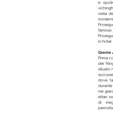
e quoti
vichingh
visita d
modernit
Prosegu
famoso p
Prosegu
in hotel.
Giorno 4
Prima co
del “Ring
situato 
suoi pae
dove l’
durante 
nei giar
ettari, 
di ine
pernott