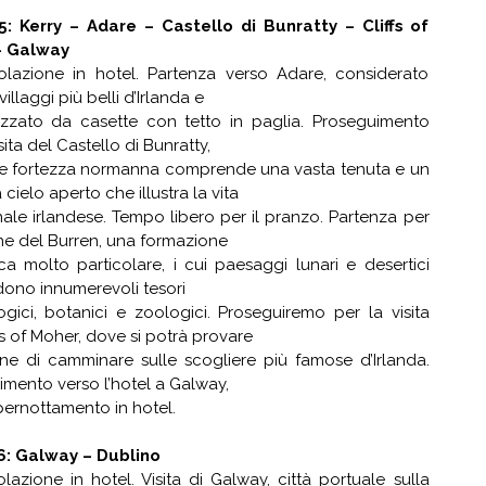
5: Kerry – Adare – Castello di Bunratty – Cliffs of
– Galway
olazione in hotel. Partenza verso Adare, considerato
illaggi più belli d’Irlanda e
rizzato da casette con tetto in paglia. Proseguimento
sita del Castello di Bunratty,
e fortezza normanna comprende una vasta tenuta e un
cielo aperto che illustra la vita
nale irlandese. Tempo libero per il pranzo. Partenza per
ne del Burren, una formazione
a molto particolare, i cui paesaggi lunari e desertici
ono innumerevoli tesori
gici, botanici e zoologici. Proseguiremo per la visita
ffs of Moher, dove si potrà provare
one di camminare sulle scogliere più famose d’Irlanda.
mento verso l’hotel a Galway,
ernottamento in hotel.
6: Galway – Dublino
lazione in hotel. Visita di Galway, città portuale sulla