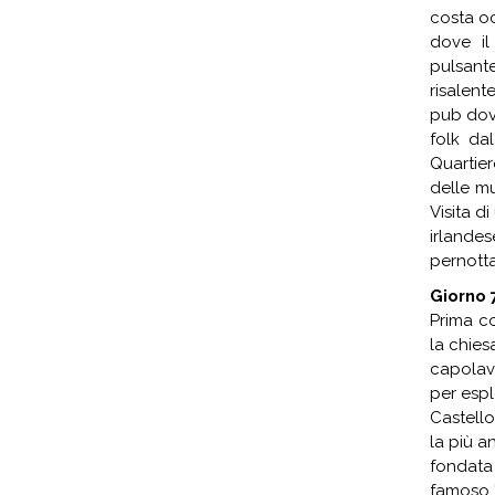
costa oc
dove il
pulsante
risalent
pub dov
folk da
Quartier
delle mu
Visita di
irlande
pernott
Giorno 
Prima co
la chies
capolavo
per esplo
Castello
la più an
fondata
famoso "