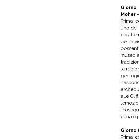
Giorno 
Moher 
Prima c
uno dei v
caratte
per la vi
possent
museo a 
tradizio
la regio
geologic
nascond
archeolo
alle Cli
l’emozi
Prosegui
cena e p
Giorno 
Prima co