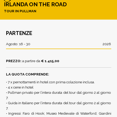
IRLANDA ON THE ROAD
TOUR IN PULLMAN
PARTENZE
Agosto: 16 - 30
2026
PREZZO:
a partire da
€ 1.415,00
LA QUOTA COMPRENDE:
• 7 x pernottamenti in hotel con prima colazione inclusa.
• 4 x cene in hotel
• Pullman privato per l’intera durata del tour dal giorno 2 al giorno
7.
• Guida in Italiano per l’intera durata del tour dal giorno 2 al giorno
7.
• Ingressi: Faro di Hook; Museo Medievale di Waterford; Giardini