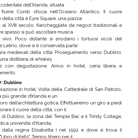
cidentale dell'Irlanda, situata
 fiume Corrib sfocia nell'Oceano Atlantico. Il cuore
 della città è Eyre Square, una piazza
e al XVIII secolo, fiancheggiata da negozi tradizionali e
e spesso si può ascoltare musica
l vivo. Poco distante si snodano i tortuosi vicoli del
e Latino, dove si è conservata parte
ra medievali della città. Proseguimento verso Dublino.
 una distilleria di whiskey
se con degustazione. Arrivo in hotel, cena libera e
amento.
7: Dublino
lazione in hotel. Visita della Cattedrale di San Patrizio,
a più grande d’Irlanda e un
ro dell’architettura gotica. Effettueremo un giro a piedi
rare il cuore della città, con il
 di Dublino, la zona del Temple Bar, e il Trinity College,
tica università d'Irlanda,
 dalla regina Elisabetta I nel 1592 e dove si trova il
Libro di Kells". Tempo libero per il