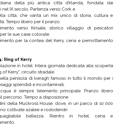
diana della più antica città d’Irlanda, fondata dai
i nel IX secolo. Partenza verso Cork e
ella città, che vanta un mix unico di storia, cultura e
à. Tempo libero per il pranzo.
imento verso Kinsale, storico villaggio di pescatori
er le sue case colorate.
imento per la contea del Kerry, cena e pernottamento
: Ring of Kerry
lazione in hotel. Intera giornata dedicata alla scoperta
 of Kerry”, circuito stradale
nella penisola di Iveragh famoso in tutto il mondo per i
saggi splendidi e incontaminati,
acqua è sempre l’elemento principale. Pranzo libero
il percorso. Tempo a disposizione
dini della Muckross House, dove, in un parco di 10 000
sono coltivate azalee e rododendri
guagliabile bellezza. Rientro in hotel, cena e
amento.