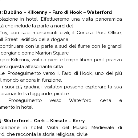
2: Dublino – Kilkenny – Faro di Hook – Waterford
olazione in hotel. Effettueremo una visita panoramica
ttà che include la parte a nord del
ffey, con suoi monumenti civili, il General Post Office,
l Street, l’edificio della dogana,
 continuare con la parte a sud del fiume con le grandi
georgiane come Marrion Square.
 per Kilkenny, visita a piedi e tempo libero per il pranzo
rci questa affascinante città
le. Proseguimento verso il Faro di Hook, uno dei più
al mondo ancora in funzione.
i suoi 115 gradini, i visitatori possono esplorare la sua
ffascinante tra leggende, pirati e
gi. Proseguimento verso Waterford, cena e
mento in hotel.
3: Waterford – Cork – Kinsale – Kerry
olazione in hotel. Visita del Museo Medievale di
d, che racconta la storia religiosa, civile