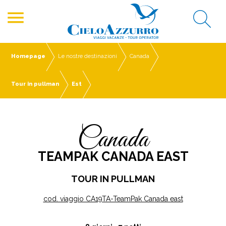
menu
Homepage
Le nostre destinazioni
Canada
Tour in pullman
Est
Canada
TEAMPAK CANADA EAST
TOUR IN PULLMAN
cod. viaggio CA19TA-TeamPak Canada east